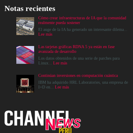
Notas recientes
Cómo crear infraestructuras de IA que la comunidad
realmente pueda sostener
El auge de la IA ha generado un interesante dilema...
:
Lee más
Cómo
crear
Las tarjetas gráficas RDNA 5 ya están en fase
infraestructuras
avanzada de desarrollo
de
IA
Los datos obtenidos de una serie de parches para
que
:
Linux...
Lee más
la
Las
comunidad
tarjetas
Continúan inversiones en computación cuántica
realmente
gráficas
pueda
RDNA
IBM ha adquirido HRL Laboratories, una empresa de
sostener
5
:
I+D en...
Lee más
ya
Continúan
están
inversiones
en
en
fase
computación
avanzada
cuántica
de
desarrollo