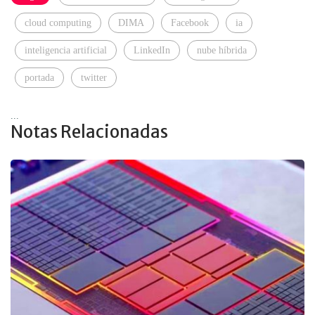
cloud computing
DIMA
Facebook
ia
inteligencia artificial
LinkedIn
nube híbrida
portada
twitter
...
Notas Relacionadas