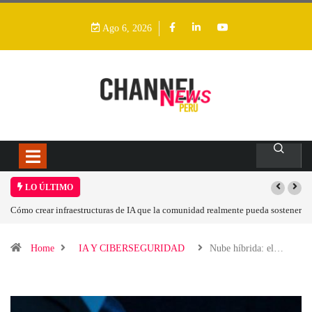
Ago 6, 2026
LO ÚLTIMO
crear infraestructuras de IA que la comunidad realmente pueda sostener
Las tarjeta
Home
IA Y CIBERSEGURIDAD
Nube híbrida: el…