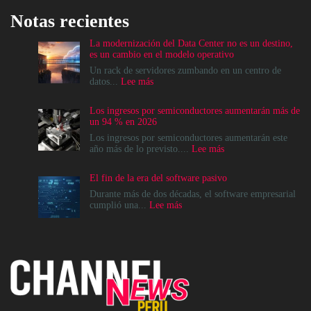
Notas recientes
La modernización del Data Center no es un destino,
es un cambio en el modelo operativo
Un rack de servidores zumbando en un centro de
:
datos...
Lee más
La
modernización
Los ingresos por semiconductores aumentarán más de
del
un 94 % en 2026
Data
Center
Los ingresos por semiconductores aumentarán este
no
:
año más de lo previsto....
Lee más
es
Los
un
ingresos
El fin de la era del software pasivo
destino,
por
es
semiconductores
Durante más de dos décadas, el software empresarial
un
aumentarán
:
cumplió una...
Lee más
cambio
más
El
en
de
fin
el
un
de
modelo
94
la
operativo
%
era
en
del
2026
software
pasivo