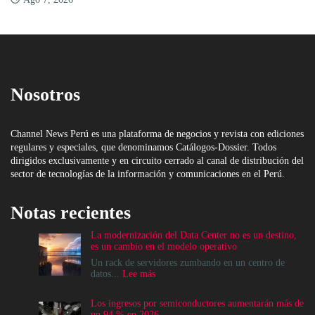
Nosotros
Channel News Perú es una plataforma de negocios y revista con ediciones
regulares y especiales, que denominamos Catálogos-Dossier. Todos
dirigidos exclusivamente y en circuito cerrado al canal de distribución del
sector de tecnologías de la información y comunicaciones en el Perú.
Notas recientes
La modernización del Data Center no es un destino,
es un cambio en el modelo operativo
Un rack de servidores zumbando en un centro de
:
datos...
Lee más
La
modernización
Los ingresos por semiconductores aumentarán más de
del
un 94 % en 2026