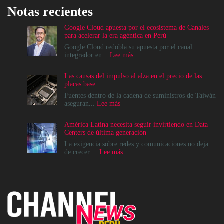
Notas recientes
Google Cloud apuesta por el ecosistema de Canales
para acelerar la era agéntica en Perú
Google Cloud redobla su apuesta por el canal
:
integrador en...
Lee más
Google
Cloud
Las causas del impulso al alza en el precio de las
apuesta
placas base
por
el
Fuentes dentro de la cadena de suministros de Taiwán
ecosistema
:
aseguran...
Lee más
de
Las
Canales
causas
América Latina necesita seguir invirtiendo en Data
para
del
Centers de última generación
acelerar
impulso
la
al
La exigencia sobre redes y comunicaciones no deja
era
alza
:
de crecer....
Lee más
agéntica
en
América
en
el
Latina
Perú
precio
necesita
de
seguir
las
invirtiendo
placas
en
base
Data
Centers
de