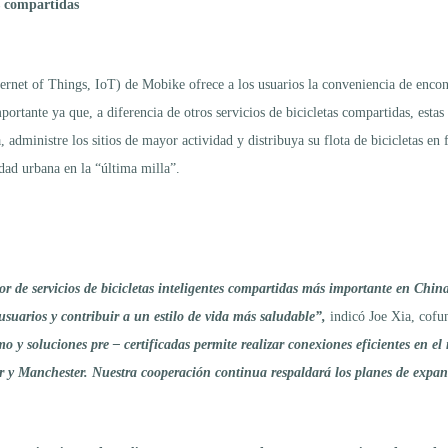
as compartidas
ternet of Things, IoT) de Mobike ofrece a los usuarios la conveniencia de encon
ortante ya que, a diferencia de otros servicios de bicicletas compartidas, esta
, administre los sitios de mayor actividad y distribuya su flota de bicicletas en
idad urbana en la “última milla”.
dor de servicios de bicicletas inteligentes compartidas más importante en Ch
usuarios y contribuir a un estilo de vida más saludable”,
indicó Joe Xia, cofu
emo y soluciones pre – certificadas permite realizar conexiones eficientes e
r y Manchester. Nuestra cooperación continua respaldará los planes de expan