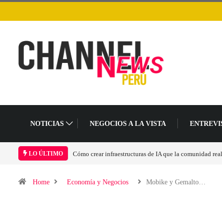
NOTICIAS
NEGOCIOS A LA VISTA
ENTREVI
idad realmente pueda sostener
Las tarjetas gráficas RDNA 5 ya están en fase avanzad
LO ÚLTIMO
Home
Economía y Negocios
Mobike y Gemalto…