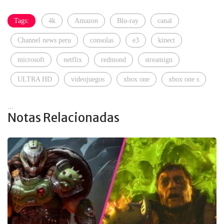
Tags:
4k
Amazon
Blu-ray
canal
Channel news peru
consolas
e3
kinect
microsoft
netflix
redmond
streamign
ULTRA HD
videojuegos
xbox one
xbox one s
...
Notas Relacionadas