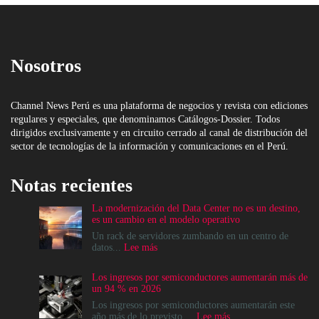
Nosotros
Channel News Perú es una plataforma de negocios y revista con ediciones
regulares y especiales, que denominamos Catálogos-Dossier. Todos
dirigidos exclusivamente y en circuito cerrado al canal de distribución del
sector de tecnologías de la información y comunicaciones en el Perú.
Notas recientes
La modernización del Data Center no es un destino,
es un cambio en el modelo operativo
Un rack de servidores zumbando en un centro de
:
datos...
Lee más
La
modernización
Los ingresos por semiconductores aumentarán más de
del
un 94 % en 2026
Data
Center
Los ingresos por semiconductores aumentarán este
no
:
año más de lo previsto....
Lee más