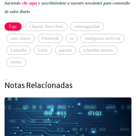
haciendo
clic aquí
y suscribiéndote a nuestro newsletter para contenido
de valor diario
Tags:
Channel News Perú
ciberseguridad
data centers
Facebook
ia
inteligencia artificial
LinkedIn
Lurín
portada
schneider electric
twitter
...
Notas Relacionadas