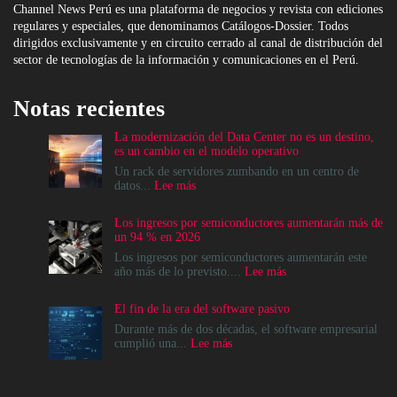
Channel News Perú es una plataforma de negocios y revista con ediciones
regulares y especiales, que denominamos Catálogos-Dossier. Todos
dirigidos exclusivamente y en circuito cerrado al canal de distribución del
sector de tecnologías de la información y comunicaciones en el Perú.
Notas recientes
La modernización del Data Center no es un destino,
es un cambio en el modelo operativo
Un rack de servidores zumbando en un centro de
:
datos...
Lee más
La
modernización
Los ingresos por semiconductores aumentarán más de
del
un 94 % en 2026
Data
Center
Los ingresos por semiconductores aumentarán este
no
:
año más de lo previsto....
Lee más
es
Los
un
ingresos
El fin de la era del software pasivo
destino,
por
es
semiconductores
Durante más de dos décadas, el software empresarial
un
aumentarán
:
cumplió una...
Lee más
cambio
más
El
en
de
fin
el
un
de