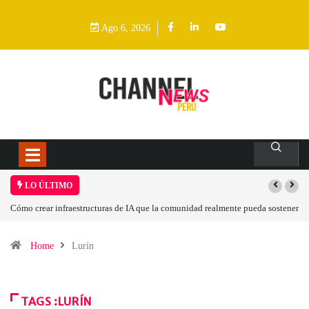
Ago 6, 2026
LO ÚLTIMO
 sostener
Las tarjetas gráficas RDNA 5 ya están en fase avanzada de desarrollo
Home
Lurín
TAGS :LURÍN