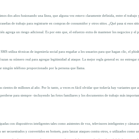
mos dos años fusionando una línea, que alguna vez estuvo claramente definida, entre el trabajo y 
traseñas de trabajo para registrarte en compras de consumidor y otros sitios. ¿Qué pasa si esos sit
ién agrega un riesgo adicional. Es por esto que, el esfuerzo extra de mantener los negocios y el p
SMS utiliza técnicas de ingeniería social para engañar a los usuarios para que hagan clic, el ph
sfrazan su número real para agregar legitimidad al ataque. La mejor regla general es: no entrega
car ningún teléfono proporcionado por la persona que llama.
 cientos de millones al año. Por lo tanto, a veces es fácil olvidar que todavía hay variantes que
perderse para siempre -incluyendo las fotos familiares y los documentos de trabajo más importante
ipadas con dispositivos inteligentes tales como asistentes de voz, televisores inteligentes y cámara
ser secuestrados y convertidos en botnets, para lanzar ataques contra otros, o utilizados como una