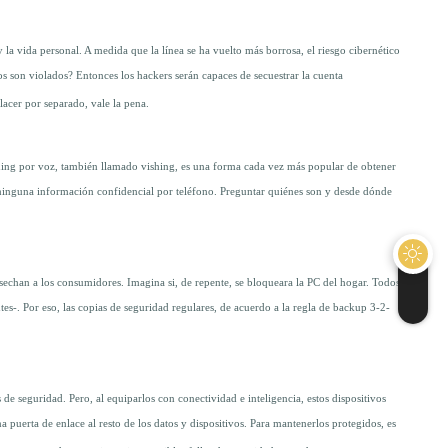
la vida personal. A medida que la línea se ha vuelto más borrosa, el riesgo cibernético
ios son violados? Entonces los hackers serán capaces de secuestrar la cuenta
lacer por separado, vale la pena.
ishing por voz, también llamado vishing, es una forma cada vez más popular de obtener
r ninguna información confidencial por teléfono. Preguntar quiénes son y desde dónde
 asechan a los consumidores. Imagina si, de repente, se bloqueara la PC del hogar. Todos
s-. Por eso, las copias de seguridad regulares, de acuerdo a la regla de backup 3-2-
s de seguridad. Pero, al equiparlos con conectividad e inteligencia, estos dispositivos
 puerta de enlace al resto de los datos y dispositivos. Para mantenerlos protegidos, es