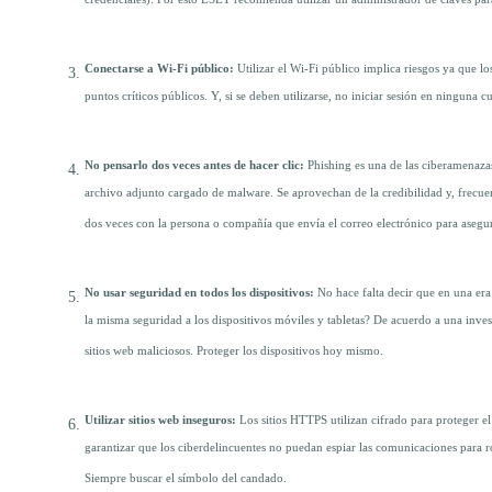
credenciales). Por esto ESET recomienda utilizar un administrador de claves para 
Conectarse a Wi-Fi público:
Utilizar el Wi-Fi público implica riesgos ya que lo
puntos críticos públicos. Y, si se deben utilizarse, no iniciar sesión en ninguna 
No pensarlo dos veces antes de hacer clic:
Phishing es una de las ciberamenazas
archivo adjunto cargado de malware. Se aprovechan de la credibilidad y, frecuent
dos veces con la persona o compañía que envía el correo electrónico para asegu
No usar seguridad en todos los dispositivos:
No hace falta decir que en una era
la misma seguridad a los dispositivos móviles y tabletas? De acuerdo a una inve
sitios web maliciosos. Proteger los dispositivos hoy mismo.
Utilizar sitios web inseguros:
Los sitios HTTPS utilizan cifrado para proteger e
garantizar que los ciberdelincuentes no puedan espiar las comunicaciones para 
Siempre buscar el símbolo del candado.