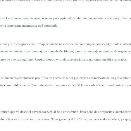
recordar contraseñas, o frases de contraseña, únicas, fuertes y seguras. Además, activar la auten
s hackers pueden usar las mismas redes para espiar el uso de Internet, acceder a cuentas y robar la
cuenta importante mientras se esté conectado.
 más prolíficas que existen. Emplea una técnica conocida como ingeniería social, donde el atacan
emente, intenta forzar una rápida toma de decisiones, dando al mensaje un sentido de urgencia. L
rarse de que sea legítimo. Respirar hondo y no dejarse presionar para tomar medidas apuradas.
 de amenazas cibernéticas prolíficas, es necesario tener protección antimalware de un proveedor
stigación publicada por The Independent, se pasa casi 5.000 horas cada año utilizando estos dispo
l tráfico que va desde el navegador web al sitio en cuestión. Esto tiene dos propósitos: autenti
robar claves e información financiera. No es garantía al 100% de que nada malo sucederá, ya qu