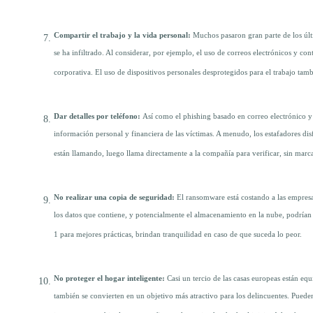
Compartir el trabajo y la vida personal:
Muchos pasaron gran parte de los últi
se ha infiltrado. Al considerar, por ejemplo, el uso de correos electrónicos y con
corporativa. El uso de dispositivos personales desprotegidos para el trabajo tamb
Dar detalles por teléfono:
Así como el phishing basado en correo electrónico y 
información personal y financiera de las víctimas. A menudo, los estafadores di
están llamando, luego llama directamente a la compañía para verificar, sin mar
No realizar una copia de seguridad:
El ransomware está costando a las empresas
los datos que contiene, y potencialmente el almacenamiento en la nube, podrían 
1 para mejores prácticas, brindan tranquilidad en caso de que suceda lo peor.
No proteger el hogar inteligente:
Casi un tercio de las casas europeas están equ
también se convierten en un objetivo más atractivo para los delincuentes. Pueden 