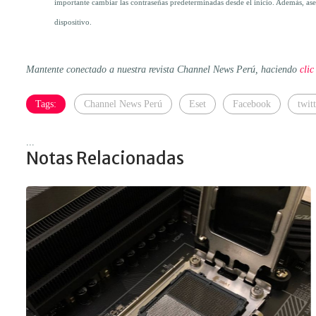
importante cambiar las contraseñas predeterminadas desde el inicio. Además, ase
dispositivo.
Mantente conectado a nuestra revista Channel News Perú, haciendo
clic
Tags:
Channel News Perú
Eset
Facebook
twit
...
Notas Relacionadas