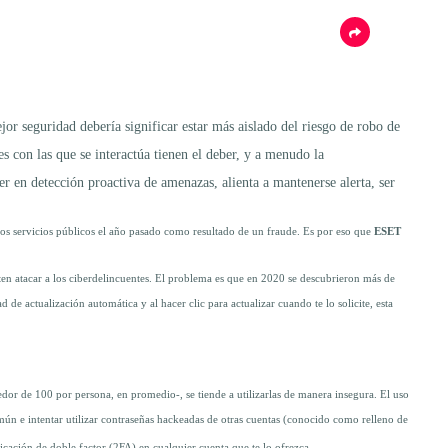
or seguridad debería significar estar más aislado del riesgo de robo de
s con las que se interactúa tienen el deber, y a menudo la
r en detección proactiva de amenazas, alienta a mantenerse alerta, ser
 los servicios públicos el año pasado como resultado de un fraude. Es por eso que
iten atacar a los ciberdelincuentes. El problema es que en 2020 se descubrieron más de
de actualización automática y al hacer clic para actualizar cuando te lo solicite, esta
edor de 100 por persona, en promedio-, se tiende a utilizarlas de manera insegura. El uso
mún e intentar utilizar contraseñas hackeadas de otras cuentas (conocido como relleno de