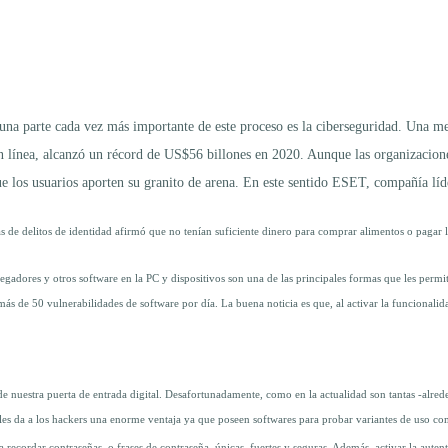
 una parte cada vez más importante de este proceso es la ciberseguridad. Una mej
 en línea, alcanzó un récord de US$56 billones en 2020. Aunque las organizacione
ue los usuarios aporten su granito de arena. En este sentido ESET, compañía líde
as de delitos de identidad afirmó que no tenían suficiente dinero para comprar alimentos o pagar
vegadores y otros software en la PC y dispositivos son una de las principales formas que les perm
s de 50 vulnerabilidades de software por día. La buena noticia es que, al activar la funcionalidad 
 de nuestra puerta de entrada digital. Desafortunadamente, como en la actualidad son tantas -alred
r les da a los hackers una enorme ventaja ya que poseen softwares para probar variantes de uso co