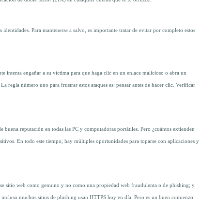
ticación de doble factor (2FA) en cualquier cuenta que te lo ofrezca.
s identidades. Para mantenerse a salvo, es importante tratar de evitar por completo estos
te intenta engañar a su víctima para que haga clic en un enlace malicioso o abra un
a regla número uno para frustrar estos ataques es: pensar antes de hacer clic. Verificar
 de buena reputación en todas las PC y computadoras portátiles. Pero ¿cuántos extienden
sitivos. En todo este tiempo, hay múltiples oportunidades para toparse con aplicaciones y
car ese sitio web como genuino y no como una propiedad web fraudulenta o de phishing; y
e, incluso muchos sitios de phishing usan HTTPS hoy en día. Pero es un buen comienzo.