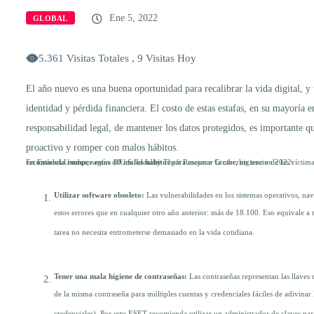
Ene 5, 2022
GLOBAL
5.361 Visitas Totales , 9 Visitas Hoy
El año nuevo es una buena oportunidad para recalibrar la vida digital, y
identidad y pérdida financiera. El costo de estas estafas, en su mayoría
responsabilidad legal, de mantener los datos protegidos, es importante q
proactivo y romper con malos hábitos.
En Estados Unidos, según el U.S. Identity Theft Resource Center, un tercio de las víctim
ESET recomienda romper estos 10 malos hábitos
para mejorar la ciberhigiene en 2022:
Utilizar software obsoleto:
Las vulnerabilidades en los sistemas operativos, na
estos errores que en cualquier otro año anterior: más de 18.100. Eso equivale a má
tarea no necesita entrometerse demasiado en la vida cotidiana.
Tener una mala higiene de contraseñas:
Las contraseñas representan las llaves
de la misma contraseña para múltiples cuentas y credenciales fáciles de adivina