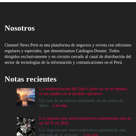
Nosotros
Channel News Perú es una plataforma de negocios y revista con ediciones
regulares y especiales, que denominamos Catálogos-Dossier. Todos
dirigidos exclusivamente y en circuito cerrado al canal de distribución del
sector de tecnologías de la información y comunicaciones en el Perú.
Notas recientes
La modernización del Data Center no es un destino,
es un cambio en el modelo operativo
Un rack de servidores zumbando en un centro de
:
datos...
Lee más
La
modernización
Los ingresos por semiconductores aumentarán más de
del
un 94 % en 2026
Data
Center
Los ingresos por semiconductores aumentarán este
no
:
año más de lo previsto....
Lee más