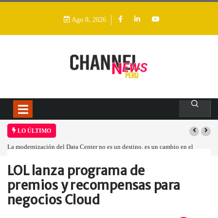
Ago 8, 2026
LO ÚLTIMO
La modernización del Data Center no es un destino, es un cambio en el
modelo operativo
LOL lanza programa de
Home
Empresa
LOL lanza programa…
premios y recompensas para
negocios Cloud