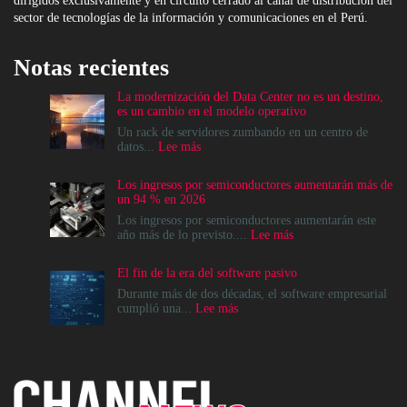
dirigidos exclusivamente y en circuito cerrado al canal de distribución del
sector de tecnologías de la información y comunicaciones en el Perú.
Notas recientes
La modernización del Data Center no es un destino,
es un cambio en el modelo operativo
Un rack de servidores zumbando en un centro de
:
datos...
Lee más
La
modernización
Los ingresos por semiconductores aumentarán más de
del
un 94 % en 2026
Data
Center
Los ingresos por semiconductores aumentarán este
no
:
año más de lo previsto....
Lee más
es
Los
un
ingresos
El fin de la era del software pasivo
destino,
por
es
semiconductores
Durante más de dos décadas, el software empresarial
un
aumentarán
:
cumplió una...
Lee más
cambio
más
El
en
de
fin
el
un
de
modelo
94
la
operativo
%
era
en
del