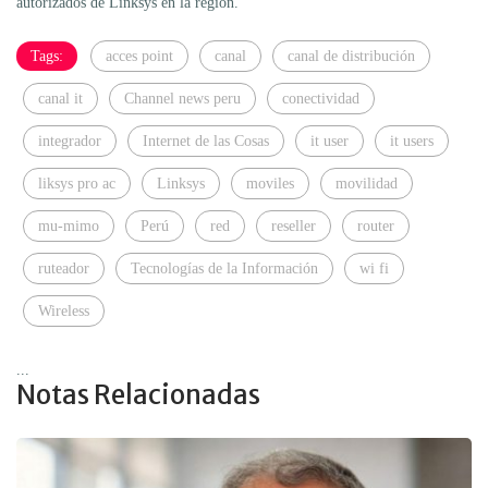
autorizados de Linksys en la región.
Tags:
acces point
canal
canal de distribución
canal it
Channel news peru
conectividad
integrador
Internet de las Cosas
it user
it users
liksys pro ac
Linksys
moviles
movilidad
mu-mimo
Perú
red
reseller
router
ruteador
Tecnologías de la Información
wi fi
Wireless
...
Notas Relacionadas