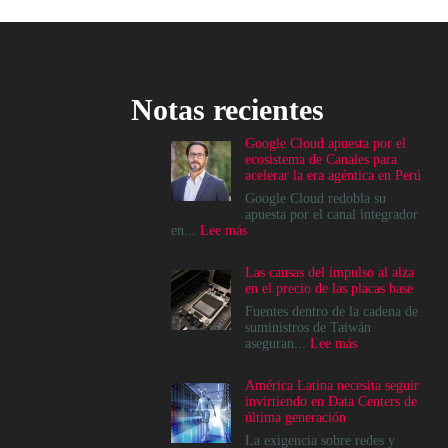
Notas recientes
Google Cloud apuesta por el
ecosistema de Canales para
acelerar la era agéntica en Perú
Google Cloud redobla su
apuesta por el canal integrador
:
en...
Lee más
Google
Cloud
Las causas del impulso al alza
apuesta
en el precio de las placas base
por
el
Fuentes dentro de la cadena de
ecosistema
suministros de Taiwán
de
:
aseguran...
Lee más
Canales
Las
para
causas
América Latina necesita seguir
acelerar
del
invirtiendo en Data Centers de
la
impulso
última generación
era
al
agéntica
alza
La exigencia sobre redes y