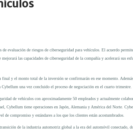
hículos
nes de evaluación de riesgos de ciberseguridad para vehículos. El acuerdo permi
ejorará las capacidades de ciberseguridad de la compañía y acelerará sus esfu
ón final y el monto total de la inversión se confirmarán en ese momento. Ademá
n Cybellum una vez concluido el proceso de negociación en el cuarto trimestre.
uridad de vehículos con aproximadamente 50 empleados y actualmente colabora c
ael, Cybellum tiene operaciones en Japón, Alemania y América del Norte. Cybe
vel de compromiso y estándares a los que los clientes están acostumbrados.
ansición de la industria automotriz global a la era del automóvil conectado, do