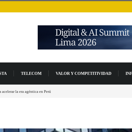
STA
TELECOM
VALOR Y COMPETITIVIDAD
IN
Las causas del impulso al alza en el precio de las placas base