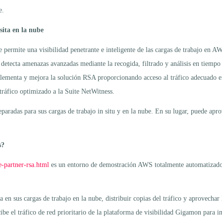
e.
sita en la nube
permite una visibilidad penetrante e inteligente de las cargas de trabajo en A
etecta amenazas avanzadas mediante la recogida, filtrado y análisis en tiempo 
menta y mejora la solución RSA proporcionando acceso al tráfico adecuado en l
tráfico optimizado a la Suite NetWitness.
separadas para sus cargas de trabajo in situ y en la nube. En su lugar, puede a
s?
e-partner-rsa.html
es un entorno de demostración AWS totalmente automatizado y
en sus cargas de trabajo en la nube, distribuir copias del tráfico y aprovechar
 el tráfico de red prioritario de la plataforma de visibilidad Gigamon para in