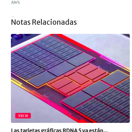
AWS.
...
Notas Relacionadas
TECH
Las tarjetas gráficas RDNA 5 ya están...