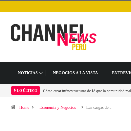
NOTICIAS
NEGOCIOS A LA VISTA
ENTREVI
omunidad realmente pueda sostener
Las tarjetas gráficas RDNA 5 ya están en fase ava
LO ÚLTIMO
Home
Economía y Negocios
Las cargas de…