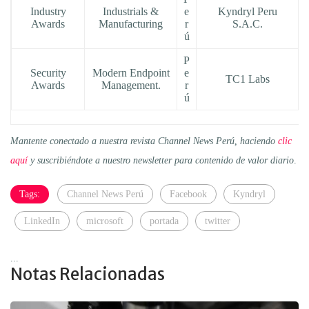
Industry
Industrials &
e
Kyndryl Peru
Awards
Manufacturing
r
S.A.C.
ú
P
Security
Modern Endpoint
e
TC1 Labs
Awards
Management.
r
ú
Mantente conectado a nuestra revista Channel News Perú, haciendo
clic
aquí
y suscribiéndote a nuestro newsletter para contenido de valor diario
.
Tags:
Channel News Perú
Facebook
Kyndryl
LinkedIn
microsoft
portada
twitter
...
Notas Relacionadas