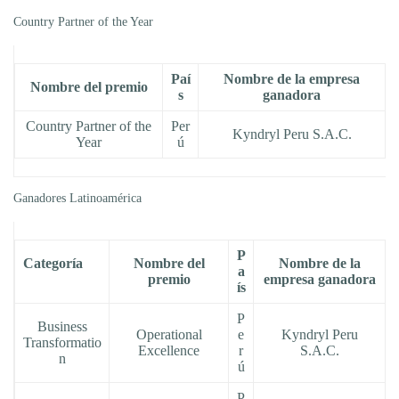
Country Partner of the Year
Paí
Nombre de la empresa
Nombre del premio
s
ganadora
Country Partner of the
Per
Kyndryl Peru S.A.C.
Year
ú
Ganadores Latinoamérica
P
Categoría
Nombre del
Nombre de la
a
premio
empresa ganadora
ís
P
Business
Operational
e
Kyndryl Peru
Transformatio
Excellence
r
S.A.C.
n
ú
P