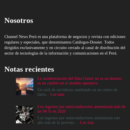
Nosotros
Channel News Perú es una plataforma de negocios y revista con ediciones
regulares y especiales, que denominamos Catálogos-Dossier. Todos
dirigidos exclusivamente y en circuito cerrado al canal de distribución del
sector de tecnologías de la información y comunicaciones en el Perú.
Notas recientes
La modernización del Data Center no es un destino,
es un cambio en el modelo operativo
Un rack de servidores zumbando en un centro de
:
datos...
Lee más
La
modernización
Los ingresos por semiconductores aumentarán más de
del
un 94 % en 2026
Data
Center
Los ingresos por semiconductores aumentarán este
no
:
año más de lo previsto....
Lee más
es
Los