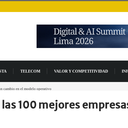
STA
TELECOM
VALOR Y COMPETITIVIDAD
IN
 un cambio en el modelo operativo
Los ingresos por semiconductores aumentarán má
 las 100 mejores empresas