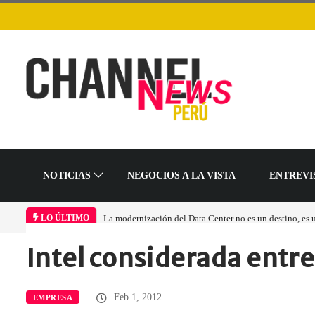
NOTICIAS
NEGOCIOS A LA VISTA
ENTREVI
La modernización del Data Center no es un destino, es
LO ÚLTIMO
Intel considerada entre
Home
Empresa
Intel considerada entre…
Feb 1, 2012
EMPRESA