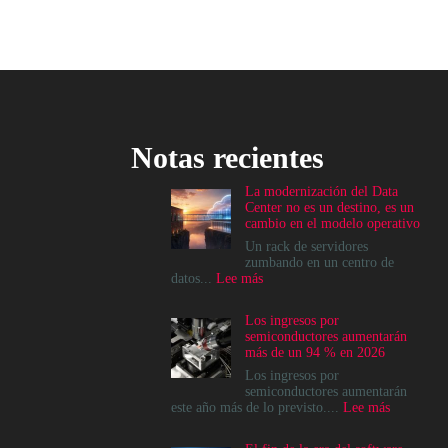
Notas recientes
La modernización del Data
Center no es un destino, es un
cambio en el modelo operativo
Un rack de servidores
zumbando en un centro de
:
datos...
Lee más
La
modernización
Los ingresos por
del
semiconductores aumentarán
Data
más de un 94 % en 2026
Center
no
Los ingresos por
es
semiconductores aumentarán
un
:
este año más de lo previsto....
Lee más
destino,
Los
es
ingresos