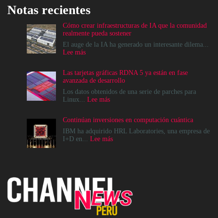
Notas recientes
Cómo crear infraestructuras de IA que la comunidad
realmente pueda sostener
El auge de la IA ha generado un interesante dilema...
:
Lee más
Cómo
crear
Las tarjetas gráficas RDNA 5 ya están en fase
infraestructuras
avanzada de desarrollo
de
IA
Los datos obtenidos de una serie de parches para
que
:
Linux...
Lee más
la
Las
comunidad
tarjetas
Continúan inversiones en computación cuántica
realmente
gráficas
pueda
RDNA
IBM ha adquirido HRL Laboratories, una empresa de
sostener
5
:
I+D en...
Lee más
ya
Continúan
están
inversiones
en
en
fase
computación
avanzada
cuántica
de
desarrollo