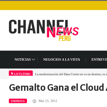
NOTICIAS
NEGOCIOS A LA VISTA
ENTREVI
La modernización del Data Center no es un destino, es
LO ÚLTIMO
Gemalto Gana el Cloud 
Home
Empresa
Gemalto Gana el…
Mar 23, 2012
EMPRESA