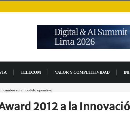
STA
TELECOM
VALOR Y COMPETITIVIDAD
IN
 un cambio en el modelo operativo
Los ingresos por semiconductores aumentarán má
Award 2012 a la Innovaci