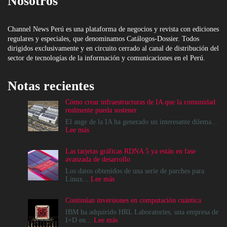
Nosotros
Channel News Perú es una plataforma de negocios y revista con ediciones
regulares y especiales, que denominamos Catálogos-Dossier. Todos
dirigidos exclusivamente y en circuito cerrado al canal de distribución del
sector de tecnologías de la información y comunicaciones en el Perú.
Notas recientes
Cómo crear infraestructuras de IA que la comunidad
realmente pueda sostener
El auge de la IA ha generado un interesante dilema...
:
Lee más
Cómo
crear
Las tarjetas gráficas RDNA 5 ya están en fase
infraestructuras
avanzada de desarrollo
de
IA
Los datos obtenidos de una serie de parches para
que
:
Linux...
Lee más
la
Las
comunidad
tarjetas
Continúan inversiones en computación cuántica
realmente
gráficas
pueda
RDNA
IBM ha adquirido HRL Laboratories, una empresa de
sostener
5
:
I+D en...
Lee más