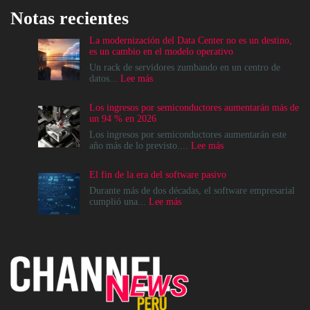
Notas recientes
La modernización del Data Center no es un destino,
es un cambio en el modelo operativo
Un rack de servidores zumbando en un centro de
:
datos...
Lee más
La
modernización
Los ingresos por semiconductores aumentarán más de
del
un 94 % en 2026
Data
Center
Los ingresos por semiconductores aumentarán este
no
:
año más de lo previsto....
Lee más
es
Los
un
ingresos
El fin de la era del software pasivo
destino,
por
es
semiconductores
Durante más de dos décadas, el software empresarial
un
aumentarán
:
cumplió una...
Lee más
cambio
más
El
en
de
fin
el
un
de
modelo
94
la
operativo
%
era
en
del
2026
software
pasivo