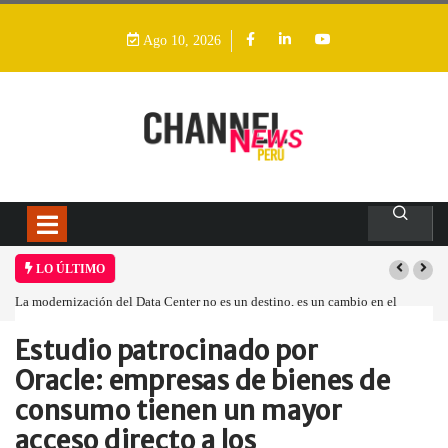
Ago 10, 2026
LO ÚLTIMO
La modernización del Data Center no es un destino, es un cambio en el
Lo
modelo operativo
Estudio patrocinado por
Home
Empresa
Estudio patrocinado por…
Oracle: empresas de bienes de
consumo tienen un mayor
acceso directo a los