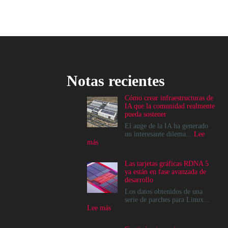
Notas recientes
Cómo crear infraestructuras de
IA que la comunidad realmente
pueda sostener
El auge de la IA ha generado
un interesante dilema...
Lee
:
más
Cómo
crear
Las tarjetas gráficas RDNA 5
infraestructuras
ya están en fase avanzada de
de
desarrollo
IA
que
Los datos obtenidos de una
la
serie de parches para Linux...
comunidad
:
Lee más
realmente
Las
pueda
tarjetas