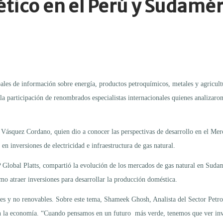
ético en el Perú y Sudamér
ales de información sobre energía, productos petroquímicos, metales y agricult
a participación de renombrados especialistas internacionales quienes analizaro
o Vásquez Cordano, quien dio a conocer las perspectivas de desarrollo en el Me
en inversiones de electricidad e infraestructura de gas natural.
&P Global Platts, compartió la evolución de los mercados de gas natural en Su
omo atraer inversiones para desarrollar la producción doméstica.
les y no renovables. Sobre este tema, Shameek Ghosh, Analista del Sector Petr
n la economía. “Cuando pensamos en un futuro más verde, tenemos que ver inve