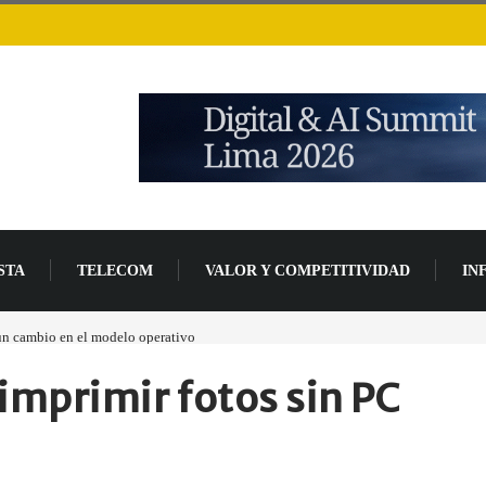
STA
TELECOM
VALOR Y COMPETITIVIDAD
IN
cambio en el modelo operativo
Los ingresos por semiconductores aumentarán más d
mprimir fotos sin PC