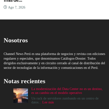
más de...
Ago 7, 2026
Nosotros
Channel News Perú es una plataforma de negocios y revista con ediciones
regulares y especiales, que denominamos Catálogos-Dossier. Todos
dirigidos exclusivamente y en circuito cerrado al canal de distribución del
sector de tecnologías de la información y comunicaciones en el Perú.
Notas recientes
La modernización del Data Center no es un destino,
es un cambio en el modelo operativo
Un rack de servidores zumbando en un centro de
:
datos...
Lee más
La