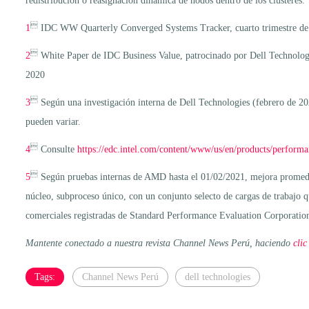
redistribución o reasignación dinámica de nodos dentro de los clústeres.

1
IDC WW Quarterly Converged Systems Tracker, cuarto trimestre d

2
White Paper de IDC Business Value, patrocinado por Dell Technol
2020

3
Según una investigación interna de Dell Technologies (febrero de 2
pueden variar.

4
Consulte
https://edc.intel.com/content/www/us/en/products/perform

5
Según pruebas internas de AMD hasta el 01/02/2021, mejora pro
núcleo, subproceso único, con un conjunto selecto de cargas de traba
comerciales registradas de Standard Performance Evaluation Corporatio
Mantente conectado a nuestra revista Channel News Perú, haciendo
clic
Tags:
Channel News Perú
dell technologies