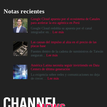
Notas recientes
Google Cloud apuesta por el ecosistema de Canales
para acelerar la era agéntica en Perú
Google Cloud redobla su apuesta por el canal
:
integrador en...
Lee más
Google
Cloud
Las causas del impulso al alza en el precio de las
apuesta
placas base
por
el
Fuentes dentro de la cadena de suministros de Taiwán
ecosistema
:
aseguran...
Lee más
de
Las
Canales
causas
América Latina necesita seguir invirtiendo en Data
para
del
Centers de última generación
acelerar
impulso
la
al
La exigencia sobre redes y comunicaciones no deja
era
alza
:
de crecer....
Lee más
agéntica
en
América
en
el
Latina
Perú
precio
necesita
de
seguir
las
invirtiendo
placas
en
base
Data