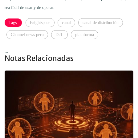
sea fácil de usar y de operar.
Tags:
Brightspace
canal
canal de distribución
Channel news peru
D2L
plataforma
...
Notas Relacionadas