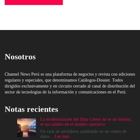
Nosotros
Channel News Perú es una plataforma de negocios y revista con ediciones
regulares y especiales, que denominamos Catálogos-Dossier. Todos
dirigidos exclusivamente y en circuito cerrado al canal de distribución del
sector de tecnologías de la información y comunicaciones en el Perú.
Notas recientes
La modernización del Data Center no es un destino,
es un cambio en el modelo operativo
Un rack de servidores zumbando en un centro de
:
datos...
Lee más