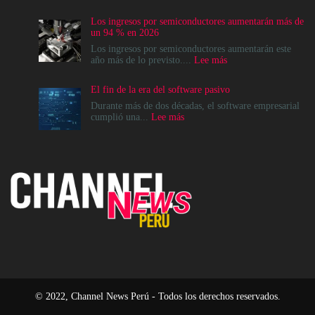
La
modernización
Los ingresos por semiconductores aumentarán más de
del
un 94 % en 2026
Data
Center
Los ingresos por semiconductores aumentarán este
no
:
año más de lo previsto....
Lee más
es
Los
un
ingresos
El fin de la era del software pasivo
destino,
por
es
semiconductores
Durante más de dos décadas, el software empresarial
un
aumentarán
:
cumplió una...
Lee más
cambio
más
El
en
de
fin
el
un
de
modelo
94
la
operativo
%
era
en
del
2026
software
pasivo
© 2022, Channel News Perú - Todos los derechos reservados.