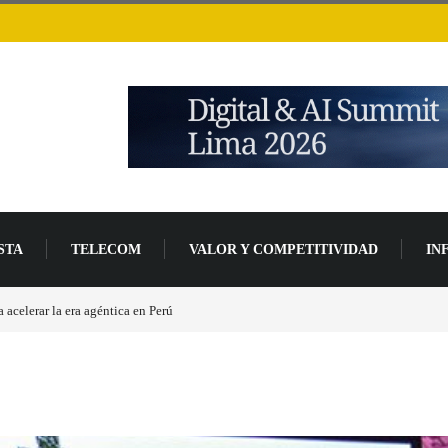
STA
TELECOM
VALOR Y COMPETITIVIDAD
IN
Las causas del impulso al alza en el precio de las placas base