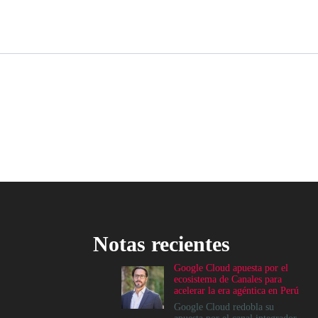
Notas recientes
Google Cloud apuesta por el
ecosistema de Canales para
acelerar la era agéntica en Perú
Google Cloud redobla su