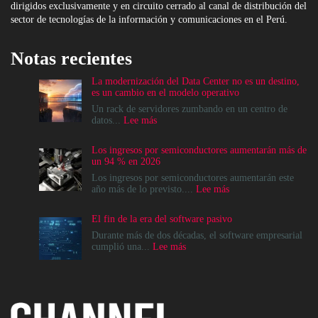
dirigidos exclusivamente y en circuito cerrado al canal de distribución del
sector de tecnologías de la información y comunicaciones en el Perú.
Notas recientes
La modernización del Data Center no es un destino,
es un cambio en el modelo operativo
Un rack de servidores zumbando en un centro de
:
datos...
Lee más
La
modernización
Los ingresos por semiconductores aumentarán más de
del
un 94 % en 2026
Data
Center
Los ingresos por semiconductores aumentarán este
no
:
año más de lo previsto....
Lee más
es
Los
un
ingresos
El fin de la era del software pasivo
destino,
por
es
semiconductores
Durante más de dos décadas, el software empresarial
un
aumentarán
:
cumplió una...
Lee más
cambio
más
El
en
de
fin
el
un
de
modelo
94
la
operativo
%
era
en
del