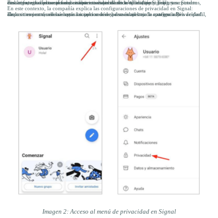
Finalmente, la aplicación solicita permisos similares a WhatsApp y Telegram. Sin embargo, estos corresponden a funcionalidades adicionales (como importar contactos, enviar fotografías o enviar y recibir mensajes de texto mediante Signal), y se pueden desactivar sin afectar al funcionamiento esencial de la aplicación.
En este contexto, la compañía explica las configuraciones de privacidad en Signal:
En los tres puntos en la esquina superior derecha se encuentra la configuración de perfil, dispositivos en donde se haya iniciado sesión y demás ajustes de apariencia y almacenamiento, además estás las opciones de privacidad bajo la categoría
Privacidad
.
Imagen 2: Acceso al menú de privacidad en Signal