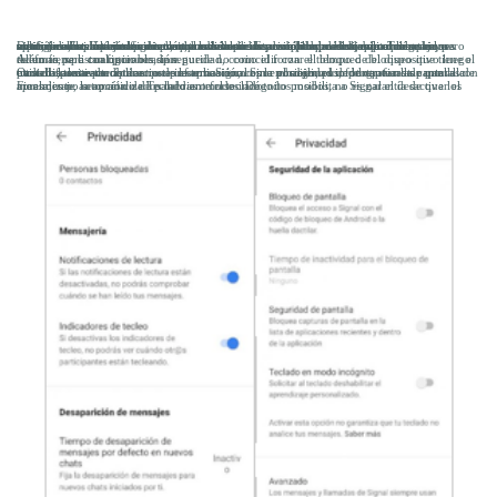
Dentro de esta opción se encuentra la lista de usuarios bloqueados, así como opciones aplicadas a las conversaciones, que van desde la posibilidad de inhabilitar las notificaciones de lectura o tecleo, hasta seleccionar un tiempo de desaparición de los mensajes. Este último funciona como la autodestrucción de mensajes en Telegram, pero configurado para cualquier chat que se inicie. Es decir, después de que el mensaje sea visto, se eliminará de los dispositivos del emisor y receptor en el tiempo que se haya seleccionado. Esta configuración también puede ser aplicada dentro de un chat en específico, en los ajustes dentro del mismo.
Además, se listan opciones de seguridad, como el forzar el bloqueo del dispositivo luego de un tiempo configurable, que puede no coincidir con el tiempo de bloqueo que tiene el teléfono para cualquier ocasión.
Otra de las características que presenta Signal es la posibilidad de bloquear las capturas de pantalla, tanto por aplicaciones externas como por el mismo uso de capturas de pantalla tradicionales estando dentro de la aplicación. Sin embargo, es importante notar que existen formas de obtener esta información, como por ejemplo, fotografiar la pantalla con otros dispositivos.
Finalmente, la opción de Teclado en modo incógnito posibilita a Signal el desactivar el aprendizaje automático de palabras o frases. De todos modos, no es garantía de que los mensajes no sean analizados mediante el teclado.