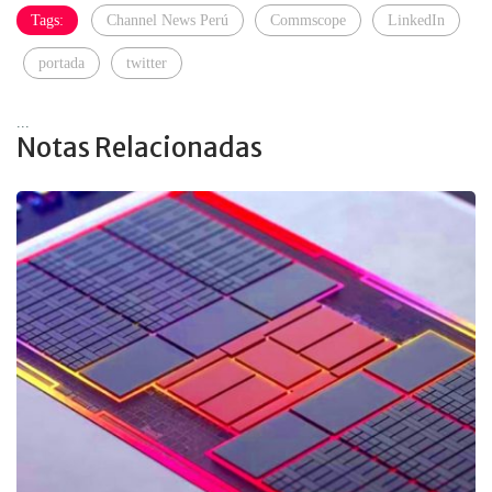
Tags:
Channel News Perú
Commscope
LinkedIn
portada
twitter
...
Notas Relacionadas