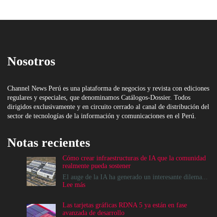
Nosotros
Channel News Perú es una plataforma de negocios y revista con ediciones
regulares y especiales, que denominamos Catálogos-Dossier. Todos
dirigidos exclusivamente y en circuito cerrado al canal de distribución del
sector de tecnologías de la información y comunicaciones en el Perú.
Notas recientes
Cómo crear infraestructuras de IA que la comunidad
realmente pueda sostener
El auge de la IA ha generado un interesante dilema...
:
Lee más
Cómo
crear
Las tarjetas gráficas RDNA 5 ya están en fase
infraestructuras
avanzada de desarrollo
de