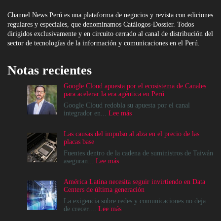
Channel News Perú es una plataforma de negocios y revista con ediciones
regulares y especiales, que denominamos Catálogos-Dossier. Todos
dirigidos exclusivamente y en circuito cerrado al canal de distribución del
sector de tecnologías de la información y comunicaciones en el Perú.
Notas recientes
Google Cloud apuesta por el ecosistema de Canales
para acelerar la era agéntica en Perú
Google Cloud redobla su apuesta por el canal
:
integrador en...
Lee más
Google
Cloud
Las causas del impulso al alza en el precio de las
apuesta
placas base
por
el
Fuentes dentro de la cadena de suministros de Taiwán
ecosistema
:
aseguran...
Lee más
de
Las
Canales
causas
América Latina necesita seguir invirtiendo en Data
para
del
Centers de última generación
acelerar
impulso
la
al
La exigencia sobre redes y comunicaciones no deja
era
alza
:
de crecer....
Lee más
agéntica
en
América