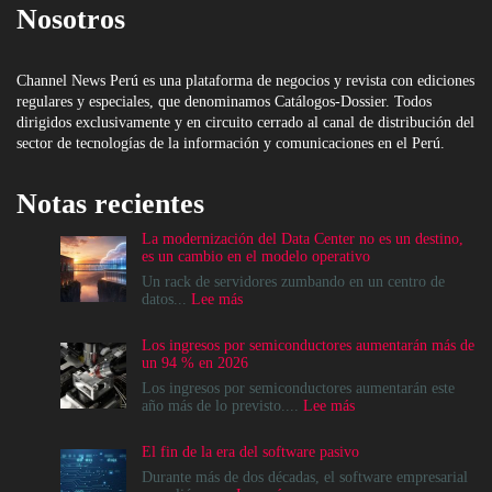
Nosotros
Channel News Perú es una plataforma de negocios y revista con ediciones
regulares y especiales, que denominamos Catálogos-Dossier. Todos
dirigidos exclusivamente y en circuito cerrado al canal de distribución del
sector de tecnologías de la información y comunicaciones en el Perú.
Notas recientes
La modernización del Data Center no es un destino,
es un cambio en el modelo operativo
Un rack de servidores zumbando en un centro de
:
datos...
Lee más
La
modernización
Los ingresos por semiconductores aumentarán más de
del
un 94 % en 2026
Data
Center
Los ingresos por semiconductores aumentarán este
no
:
año más de lo previsto....
Lee más
es
Los
un
ingresos
El fin de la era del software pasivo
destino,
por
es
semiconductores
Durante más de dos décadas, el software empresarial
un