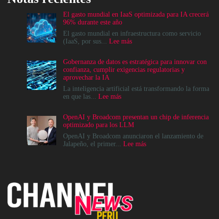
El gasto mundial en IaaS optimizada para IA crecerá
96% durante este año
El gasto mundial en infraestructura como servicio
:
(IaaS, por sus...
Lee más
El
gasto
Gobernanza de datos es estratégica para innovar con
mundial
confianza, cumplir exigencias regulatorias y
en
aprovechar la IA
IaaS
optimizada
La inteligencia artificial está transformando la forma
para
:
en que las...
Lee más
IA
Gobernanza
crecerá
de
OpenAI y Broadcom presentan un chip de inferencia
96%
datos
optimizado para los LLM
durante
es
este
estratégica
OpenAI y Broadcom anunciaron el lanzamiento de
año
para
:
Jalapeño, el primer...
Lee más
innovar
OpenAI
con
y
confianza,
Broadcom
cumplir
presentan
exigencias
un
regulatorias
chip
y
de
aprovechar
inferencia
la
optimizado