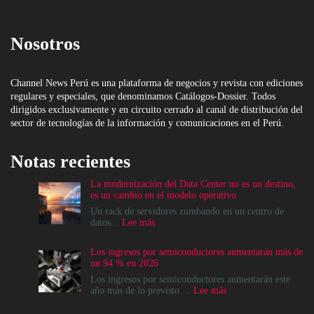
Nosotros
Channel News Perú es una plataforma de negocios y revista con ediciones
regulares y especiales, que denominamos Catálogos-Dossier. Todos
dirigidos exclusivamente y en circuito cerrado al canal de distribución del
sector de tecnologías de la información y comunicaciones en el Perú.
Notas recientes
La modernización del Data Center no es un destino,
es un cambio en el modelo operativo
Un rack de servidores zumbando en un centro de
:
datos...
Lee más
La
modernización
Los ingresos por semiconductores aumentarán más de
del
un 94 % en 2026
Data
Center
Los ingresos por semiconductores aumentarán este
no
:
año más de lo previsto....
Lee más
es
Los
un
ingresos