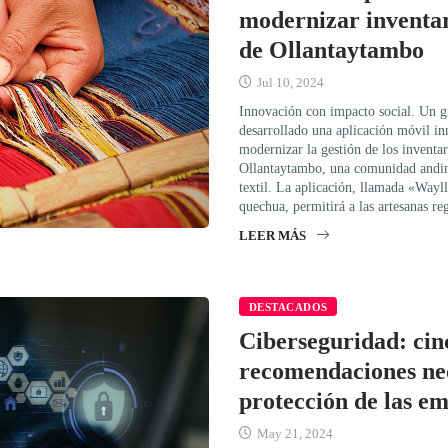
modernizar inventar
de Ollantaytambo
Jul 10, 2024
Innovación con impacto social. Un g
desarrollado una aplicación móvil i
modernizar la gestión de los inventar
Ollantaytambo, una comunidad andina
textil. La aplicación, llamada «Wayll
quechua, permitirá a las artesanas re
LEER MÁS
DESTACADOS
Ciberseguridad: cin
recomendaciones nec
protección de las e
May 21, 2024