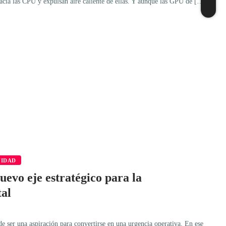
hacia las CPU y expulsan aire caliente de ellas. Y aunque las GPU de […]
VIDAD
nuevo eje estratégico para la
tal
de ser una aspiración para convertirse en una urgencia operativa. En ese