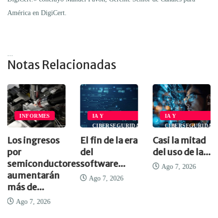
América en DigiCert.
...
Notas Relacionadas
A
INFORMES
IA Y
IA Y
D
CIBERSEGURIDAD
CIBERSEGURIDAD
Los ingresos
El fin de la era
Casi la mitad
por
del
del uso de la...
semiconductores
software...
Ago 7, 2026
aumentarán
Ago 7, 2026
más de...
Ago 7, 2026