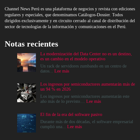
Channel News Perú es una plataforma de negocios y revista con ediciones
regulares y especiales, que denominamos Catálogos-Dossier. Todos
dirigidos exclusivamente y en circuito cerrado al canal de distribución del
sector de tecnologías de la información y comunicaciones en el Perú.
Notas recientes
La modernización del Data Center no es un destino,
es un cambio en el modelo operativo
Un rack de servidores zumbando en un centro de
:
datos...
Lee más
La
modernización
Los ingresos por semiconductores aumentarán más de
del
un 94 % en 2026
Data
Center
Los ingresos por semiconductores aumentarán este
no
:
año más de lo previsto....
Lee más
es
Los
un
ingresos
El fin de la era del software pasivo
destino,
por
es
semiconductores
Durante más de dos décadas, el software empresarial
un
aumentarán
:
cumplió una...
Lee más
cambio
más
El
en
de
fin