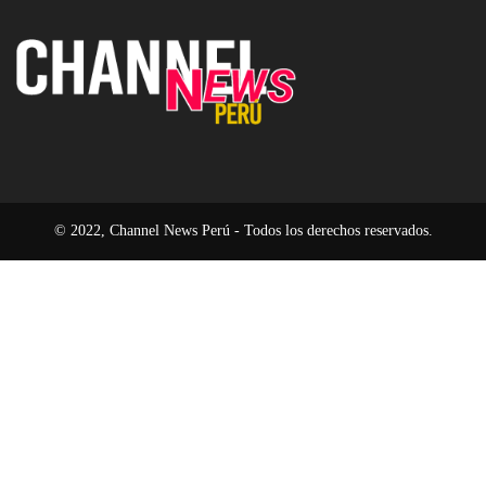
el
un
de
modelo
94
la
operativo
%
era
en
del
2026
software
pasivo
© 2022, Channel News Perú - Todos los derechos reservados.