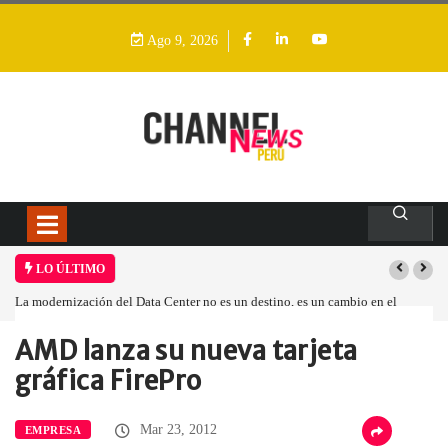
Ago 9, 2026
LO ÚLTIMO
La modernización del Data Center no es un destino, es un cambio en el
Los i
modelo operativo
AMD lanza su nueva tarjeta
Home
Empresa
AMD lanza su…
gráfica FirePro
Mar 23, 2012
EMPRESA