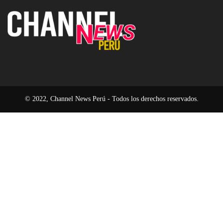
modelo
94
la
operativo
%
era
en
del
2026
software
pasivo
© 2022, Channel News Perú - Todos los derechos reservados.