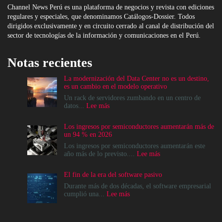
Channel News Perú es una plataforma de negocios y revista con ediciones
regulares y especiales, que denominamos Catálogos-Dossier. Todos
dirigidos exclusivamente y en circuito cerrado al canal de distribución del
sector de tecnologías de la información y comunicaciones en el Perú.
Notas recientes
La modernización del Data Center no es un destino,
es un cambio en el modelo operativo
Un rack de servidores zumbando en un centro de
:
datos...
Lee más
La
modernización
Los ingresos por semiconductores aumentarán más de
del
un 94 % en 2026
Data
Center
Los ingresos por semiconductores aumentarán este
no
:
año más de lo previsto....
Lee más
es
Los
un
ingresos
El fin de la era del software pasivo
destino,
por
es
semiconductores
Durante más de dos décadas, el software empresarial
un
aumentarán
:
cumplió una...
Lee más
cambio
más
El
en
de
fin
el
un
de