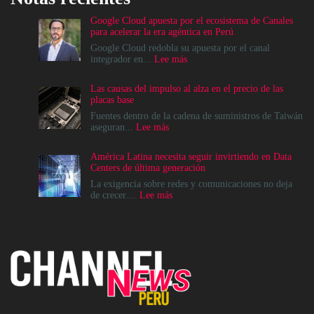
Google Cloud apuesta por el ecosistema de Canales
para acelerar la era agéntica en Perú
Google Cloud redobla su apuesta por el canal
:
integrador en...
Lee más
Google
Cloud
Las causas del impulso al alza en el precio de las
apuesta
placas base
por
el
Fuentes dentro de la cadena de suministros de Taiwán
ecosistema
:
aseguran...
Lee más
de
Las
Canales
causas
América Latina necesita seguir invirtiendo en Data
para
del
Centers de última generación
acelerar
impulso
la
al
La exigencia sobre redes y comunicaciones no deja
era
alza
:
de crecer....
Lee más
agéntica
en
América
en
el
Latina
Perú
precio
necesita
de
seguir
las
invirtiendo
placas
en
base
Data
Centers
de
última