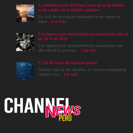
La modernización del Data Center no es un destino,
es un cambio en el modelo operativo
Un rack de servidores zumbando en un centro de
:
datos...
Lee más
La
modernización
Los ingresos por semiconductores aumentarán más de
del
un 94 % en 2026
Data
Center
Los ingresos por semiconductores aumentarán este
no
:
año más de lo previsto....
Lee más
es
Los
un
ingresos
El fin de la era del software pasivo
destino,
por
es
semiconductores
Durante más de dos décadas, el software empresarial
un
aumentarán
:
cumplió una...
Lee más
cambio
más
El
en
de
fin
el
un
de
modelo
94
la
operativo
%
era
en
del
2026
software
pasivo