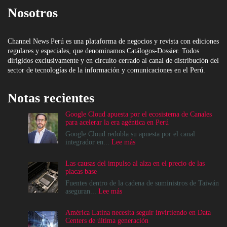
Nosotros
Channel News Perú es una plataforma de negocios y revista con ediciones
regulares y especiales, que denominamos Catálogos-Dossier. Todos
dirigidos exclusivamente y en circuito cerrado al canal de distribución del
sector de tecnologías de la información y comunicaciones en el Perú.
Notas recientes
Google Cloud apuesta por el ecosistema de Canales
para acelerar la era agéntica en Perú
Google Cloud redobla su apuesta por el canal
:
integrador en...
Lee más
Google
Cloud
Las causas del impulso al alza en el precio de las
apuesta
placas base
por
el
Fuentes dentro de la cadena de suministros de Taiwán
ecosistema
:
aseguran...
Lee más
de
Las
Canales
causas
América Latina necesita seguir invirtiendo en Data
para
del
Centers de última generación
acelerar
impulso