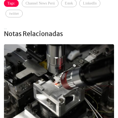
Tags:
Channel News Perú
Estek
LinkedIn
twitter
...
Notas Relacionadas