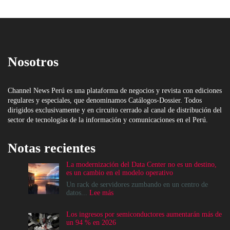
Nosotros
Channel News Perú es una plataforma de negocios y revista con ediciones
regulares y especiales, que denominamos Catálogos-Dossier. Todos
dirigidos exclusivamente y en circuito cerrado al canal de distribución del
sector de tecnologías de la información y comunicaciones en el Perú.
Notas recientes
La modernización del Data Center no es un destino,
es un cambio en el modelo operativo
Un rack de servidores zumbando en un centro de
:
datos...
Lee más
La
modernización
Los ingresos por semiconductores aumentarán más de
del
un 94 % en 2026
Data