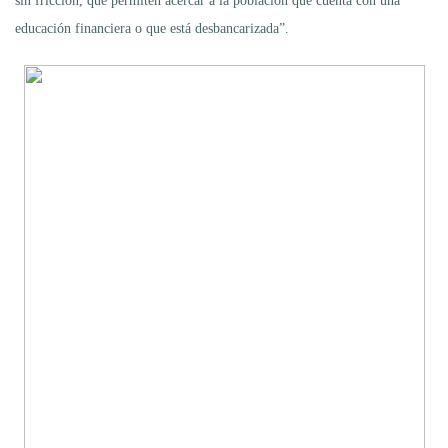
sin fricción, que permiten acercar a la población que cuenta con una
educación financiera o que está desbancarizada”.