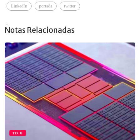
LinkedIn
portada
twitter
...
Notas Relacionadas
TECH