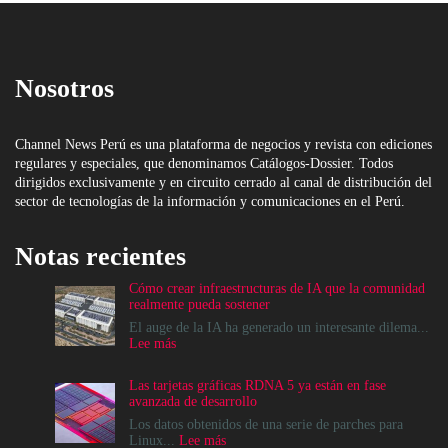
Nosotros
Channel News Perú es una plataforma de negocios y revista con ediciones
regulares y especiales, que denominamos Catálogos-Dossier. Todos
dirigidos exclusivamente y en circuito cerrado al canal de distribución del
sector de tecnologías de la información y comunicaciones en el Perú.
Notas recientes
Cómo crear infraestructuras de IA que la comunidad
realmente pueda sostener
El auge de la IA ha generado un interesante dilema...
:
Lee más
Cómo
crear
Las tarjetas gráficas RDNA 5 ya están en fase
infraestructuras
avanzada de desarrollo
de
IA
Los datos obtenidos de una serie de parches para
que
:
Linux...
Lee más