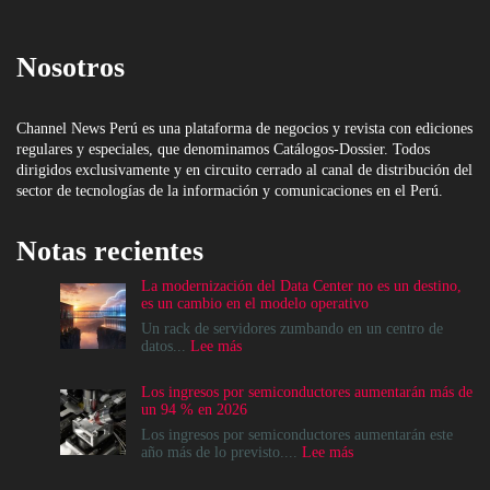
Nosotros
Channel News Perú es una plataforma de negocios y revista con ediciones
regulares y especiales, que denominamos Catálogos-Dossier. Todos
dirigidos exclusivamente y en circuito cerrado al canal de distribución del
sector de tecnologías de la información y comunicaciones en el Perú.
Notas recientes
La modernización del Data Center no es un destino,
es un cambio en el modelo operativo
Un rack de servidores zumbando en un centro de
:
datos...
Lee más
La
modernización
Los ingresos por semiconductores aumentarán más de
del
un 94 % en 2026
Data
Center
Los ingresos por semiconductores aumentarán este
no
:
año más de lo previsto....
Lee más
es
Los
un
ingresos