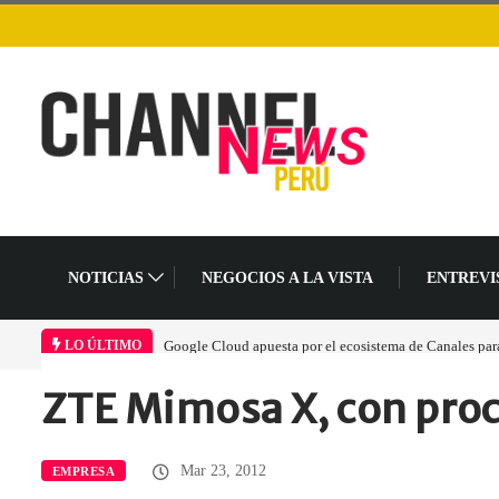
NOTICIAS
NEGOCIOS A LA VISTA
ENTREVI
Google Cloud apuesta por el ecosistema de Canales para 
LO ÚLTIMO
ZTE Mimosa X, con pro
Home
Empresa
ZTE Mimosa X,…
Mar 23, 2012
EMPRESA