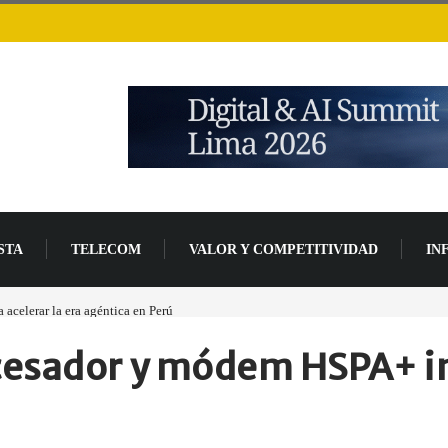
STA
TELECOM
VALOR Y COMPETITIVIDAD
IN
acelerar la era agéntica en Perú
Las causas del impulso al alza en el precio de las p
cesador y módem HSPA+ i