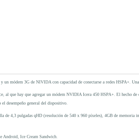
y un módem 3G de NIVIDA con capacidad de conectarse a redes HSPA+. Una a
rce, al que hay que agregar un módem NVIDIA Icera 450 HSPA+. El hecho de q
 el desempeño general del dispositivo.
ntalla de 4,3 pulgadas qHD (resolución de 540 x 960 píxeles), 4GB de memoria i
n de Android, Ice Cream Sandwich.