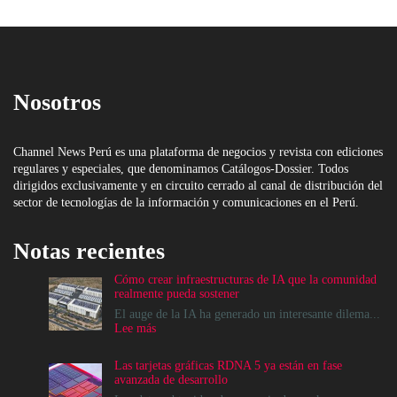
Nosotros
Channel News Perú es una plataforma de negocios y revista con ediciones
regulares y especiales, que denominamos Catálogos-Dossier. Todos
dirigidos exclusivamente y en circuito cerrado al canal de distribución del
sector de tecnologías de la información y comunicaciones en el Perú.
Notas recientes
Cómo crear infraestructuras de IA que la comunidad
realmente pueda sostener
El auge de la IA ha generado un interesante dilema...
:
Lee más
Cómo
crear
Las tarjetas gráficas RDNA 5 ya están en fase
infraestructuras
avanzada de desarrollo
de