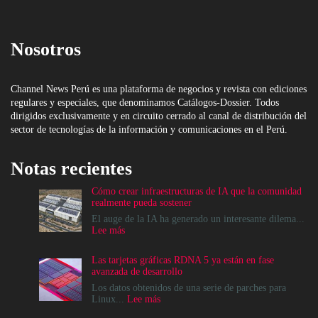
Nosotros
Channel News Perú es una plataforma de negocios y revista con ediciones
regulares y especiales, que denominamos Catálogos-Dossier. Todos
dirigidos exclusivamente y en circuito cerrado al canal de distribución del
sector de tecnologías de la información y comunicaciones en el Perú.
Notas recientes
Cómo crear infraestructuras de IA que la comunidad
realmente pueda sostener
El auge de la IA ha generado un interesante dilema...
:
Lee más
Cómo
crear
Las tarjetas gráficas RDNA 5 ya están en fase
infraestructuras
avanzada de desarrollo
de
IA
Los datos obtenidos de una serie de parches para
que
:
Linux...
Lee más
la
Las