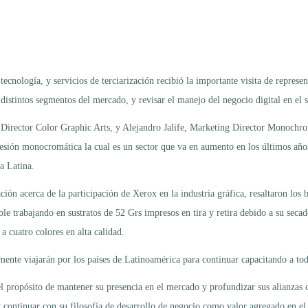
ecnología, y servicios de terciarización recibió la importante visita de repres
distintos segmentos del mercado, y revisar el manejo del negocio digital en el s
irector Color Graphic Arts, y Alejandro Jalife, Marketing Director Monochrome
resión monocromática la cual es un sector que va en aumento en los últimos años 
a Latina.
n acerca de la participación de Xerox en la industria gráfica, resaltaron los b
ble trabajando en sustratos de 52 Grs impresos en tira y retira debido a su seca
a cuatro colores en alta calidad.
te viajarán por los países de Latinoamérica para continuar capacitando a todo
l propósito de mantener su presencia en el mercado y profundizar sus alianzas 
y continuar con su filosofía de desarrollo de negocio como valor agregado en el 