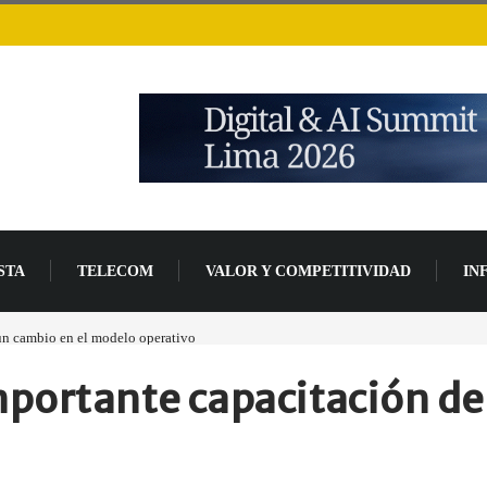
STA
TELECOM
VALOR Y COMPETITIVIDAD
IN
delo operativo
Los ingresos por semiconductores aumentarán más de un 94 % en 20
importante capacitación d