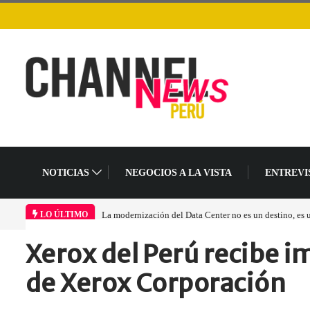
NOTICIAS
NEGOCIOS A LA VISTA
ENTREVI
La modernización del Data Center no es un destino, es un cambio en el mo
LO ÚLTIMO
Xerox del Perú recibe 
Home
Eventos
Xerox del Perú…
de Xerox Corporación