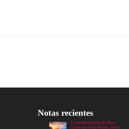
Notas recientes
La modernización del Data
Center no es un destino, es un