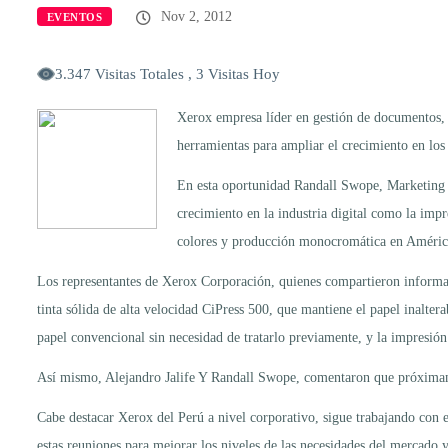
Nov 2, 2012
EVENTOS
3.347 Visitas Totales , 3 Visitas Hoy
Xerox empresa líder en gestión de documentos, t
herramientas para ampliar el crecimiento en los 
En esta oportunidad Randall Swope, Marketing D
crecimiento en la industria digital como la imp
colores y producción monocromática en Améric
Los representantes de Xerox Corporación, quienes compartieron informació
tinta sólida de alta velocidad CiPress 500, que mantiene el papel inaltera
papel convencional sin necesidad de tratarlo previamente, y la impresión 
Así mismo, Alejandro Jalife Y Randall Swope, comentaron que próximamen
Cabe destacar Xerox del Perú a nivel corporativo, sigue trabajando con e
estas reuniones para mejorar los niveles de las necesidades del mercado 