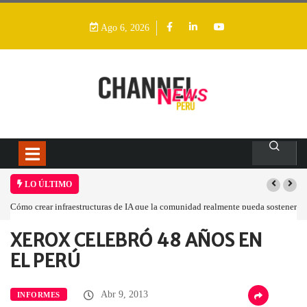
Ago 6, 2026
LO ÚLTIMO
Cómo crear infraestructuras de IA que la comunidad realmente pueda sostener
XEROX CELEBRÓ 48 AÑOS EN
Home
Informes
XEROX CELEBRÓ 48…
EL PERÚ
Abr 9, 2013
INFORMES