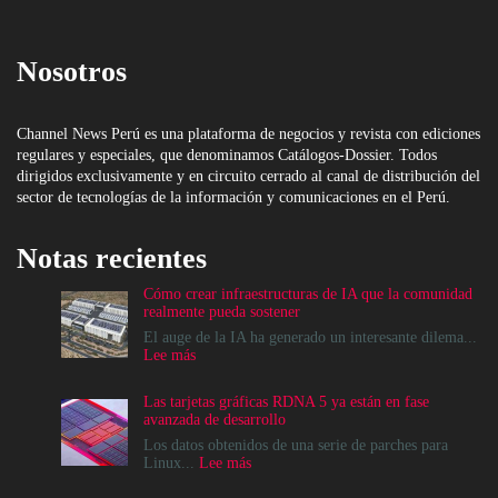
Nosotros
Channel News Perú es una plataforma de negocios y revista con ediciones
regulares y especiales, que denominamos Catálogos-Dossier. Todos
dirigidos exclusivamente y en circuito cerrado al canal de distribución del
sector de tecnologías de la información y comunicaciones en el Perú.
Notas recientes
Cómo crear infraestructuras de IA que la comunidad
realmente pueda sostener
El auge de la IA ha generado un interesante dilema...
:
Lee más
Cómo
crear
Las tarjetas gráficas RDNA 5 ya están en fase
infraestructuras
avanzada de desarrollo
de
IA
Los datos obtenidos de una serie de parches para
que
:
Linux...
Lee más
la
Las
comunidad
tarjetas