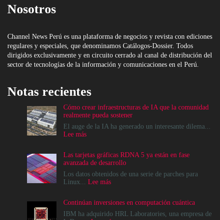
Nosotros
Channel News Perú es una plataforma de negocios y revista con ediciones
regulares y especiales, que denominamos Catálogos-Dossier. Todos
dirigidos exclusivamente y en circuito cerrado al canal de distribución del
sector de tecnologías de la información y comunicaciones en el Perú.
Notas recientes
Cómo crear infraestructuras de IA que la comunidad
realmente pueda sostener
El auge de la IA ha generado un interesante dilema...
:
Lee más
Cómo
crear
Las tarjetas gráficas RDNA 5 ya están en fase
infraestructuras
avanzada de desarrollo
de
IA
Los datos obtenidos de una serie de parches para
que
:
Linux...
Lee más
la
Las
comunidad
tarjetas
Continúan inversiones en computación cuántica
realmente
gráficas
pueda
RDNA
IBM ha adquirido HRL Laboratories, una empresa de