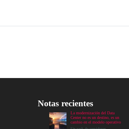
Notas recientes
La modernización del Data
Center no es un destino, es un
cambio en el modelo operativo
Un rack de servidores