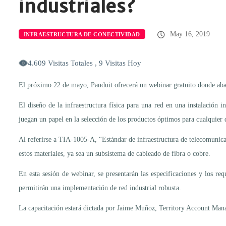
industriales?
May 16, 2019
INFRAESTRUCTURA DE CONECTIVIDAD
4.609 Visitas Totales , 9 Visitas Hoy
El próximo 22 de mayo, Panduit ofrecerá un webinar gratuito donde abarc
El diseño de la infraestructura física para una red en una instalación 
juegan un papel en la selección de los productos óptimos para cualquier 
Al referirse a TIA-1005-A, “Estándar de infraestructura de telecomunicac
estos materiales, ya sea un subsistema de cableado de fibra o cobre.
En esta sesión de webinar, se presentarán las especificaciones y los re
permitirán una implementación de red industrial robusta.
La capacitación estará dictada por Jaime Muñoz, Territory Account Manag