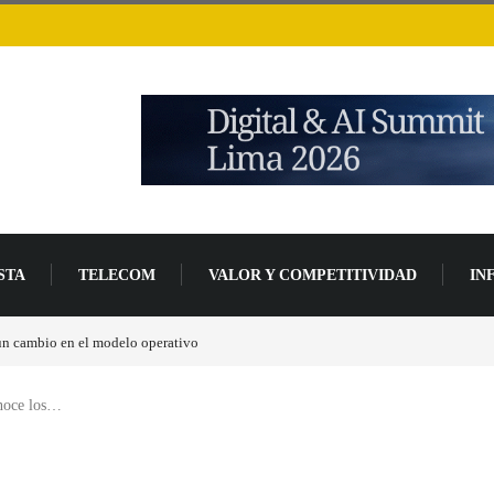
STA
TELECOM
VALOR Y COMPETITIVIDAD
IN
 un cambio en el modelo operativo
Los ingresos por semiconductores aumentarán má
oce los…